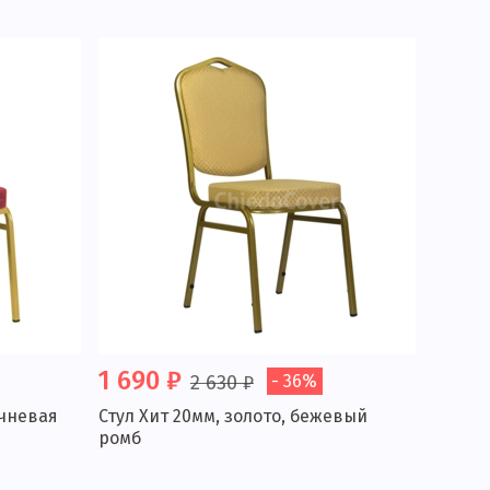
1 690 ₽
2 630 ₽
- 36%
ичневая
Стул Хит 20мм, золото, бежевый
ромб