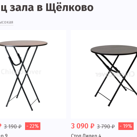
ц зала в Щёлково
ысокая
₽
3 090 ₽
3 190 ₽
- 22%
3 790 ₽
- 19%
ер 9
Стол Лидер 4