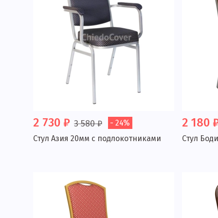
2 730 ₽
2 180 
3 580 ₽
- 24%
Стул Азия 20мм с подлокотниками
Стул Бод