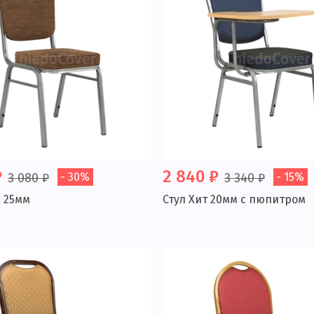
₽
2 840 ₽
3 080 ₽
- 30%
3 340 ₽
- 15%
и 25мм
Стул Хит 20мм с пюпитром