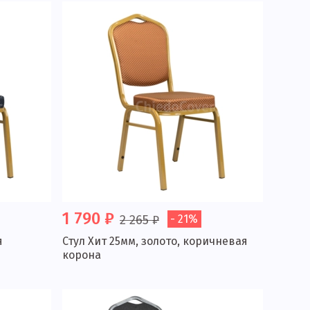
1 790 ₽
2 265 ₽
- 21%
я
Стул Хит 25мм, золото, коричневая
корона