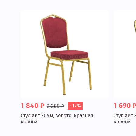
1 840 ₽
1 690 
2 205 ₽
- 17%
Стул Хит 20мм, золото, красная
Стул Хит 
корона
корона