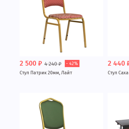
2 500 ₽
2 440 
4 240 ₽
- 42%
Стул Патрик 20мм, Лайт
Стул Сах