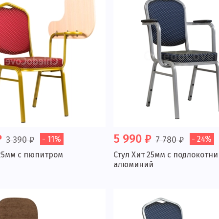
₽
5 990 ₽
3 390 ₽
- 11%
7 780 ₽
- 24%
 25мм с пюпитром
Стул Хит 25мм с подлокотни
алюминий