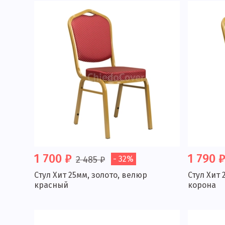
1 700 ₽
1 790 
2 485 ₽
- 32%
Стул Хит 25мм, золото, велюр
Стул Хит 
красный
корона