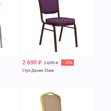
2 690 ₽
3 699 ₽
- 28%
Стул Дания 25мм