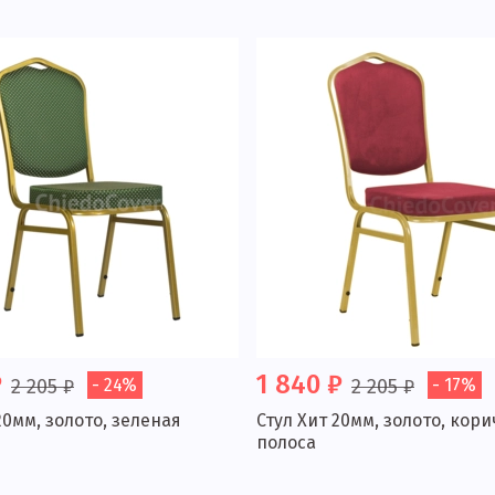
₽
1 840 ₽
2 205 ₽
- 24%
2 205 ₽
- 17%
20мм, золото, зеленая
Стул Хит 20мм, золото, кор
полоса