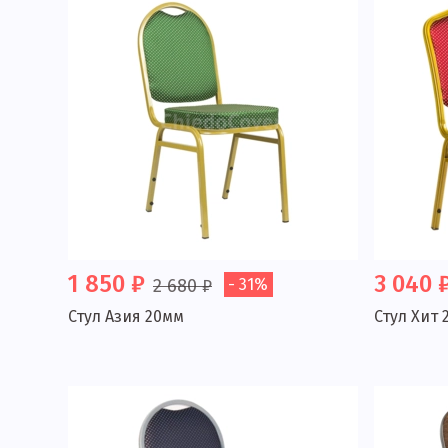
1 850 ₽
3 040 
2 680 ₽
- 31%
Стул Азия 20мм
Стул Хит