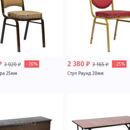
₽
2 380 ₽
3 020 ₽
- 20%
3 165 ₽
- 25%
ара 25мм
Стул Раунд 20мм