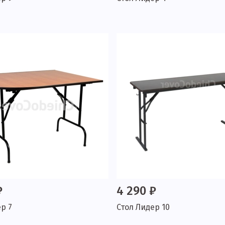
₽
4 290 ₽
р 7
Стол Лидер 10