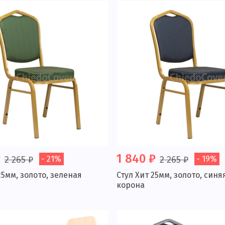
₽
1 840 ₽
2 265 ₽
- 21%
2 265 ₽
- 19%
25мм, золото, зеленая
Стул Хит 25мм, золото, синя
корона