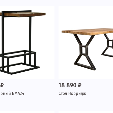
 ₽
18 890 ₽
арный БМА24
Стол Норридж