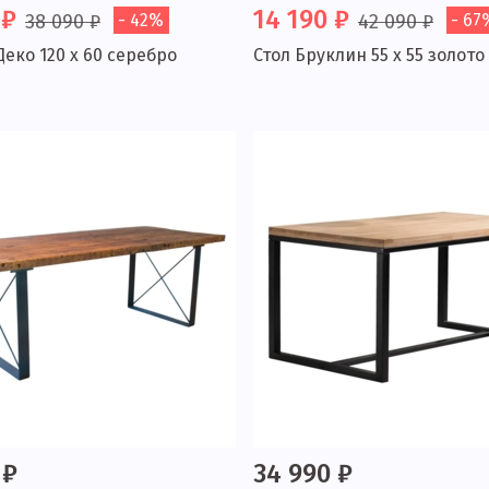
 ₽
14 190 ₽
38 090 ₽
- 42%
42 090 ₽
- 67
Деко 120 x 60 серебро
Стол Бруклин 55 x 55 золото
 ₽
34 990 ₽