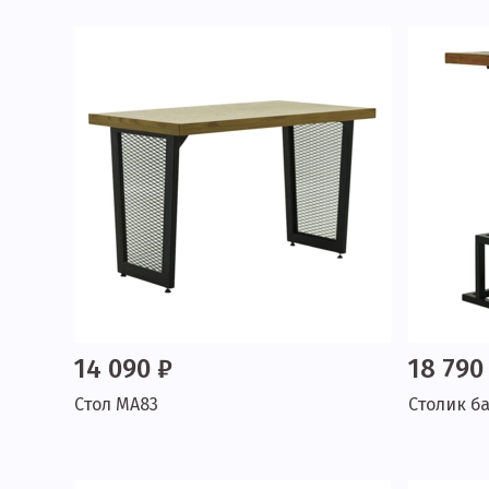
14 090 ₽
18 790
Стол МА83
Столик б