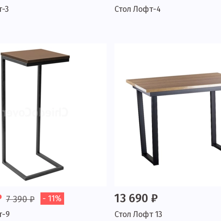
т-3
Стол Лофт-4
₽
13 690 ₽
7 390 ₽
- 11%
т-9
Стол Лофт 13