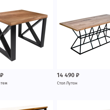
 ₽
14 490 ₽
нтем
Стол Лутон