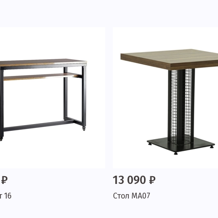
 ₽
13 090 ₽
 16
Стол МА07