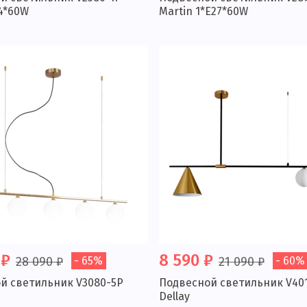
14*60W
Martin 1*E27*60W
 ₽
8 590 ₽
28 090 ₽
- 65%
21 090 ₽
- 60%
й светильник V3080-5P
Подвесной светильник V40
Dellay