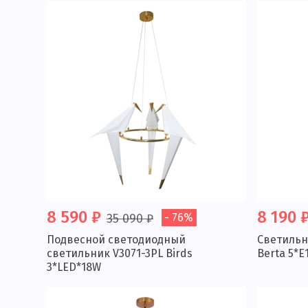
8 590 ₽
8 190 
35 090 ₽
- 76%
Подвесной светодиодный
Светильн
светильник V3071-3PL Birds
Berta 5*E
3*LED*18W