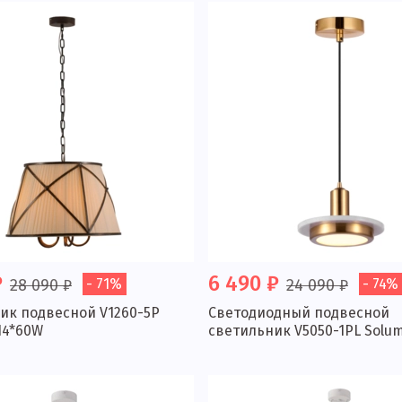
₽
6 490 ₽
28 090 ₽
- 71%
24 090 ₽
- 74%
ик подвесной V1260-5P
Светодиодный подвесной
14*60W
светильник V5050-1PL Solu