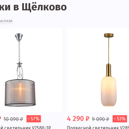
ки в Щёлково
ысокая
₽
4 290 ₽
10 090 ₽
- 57%
9 090 ₽
- 53%
й светильник V2580-1P
Подвесной светильник V28