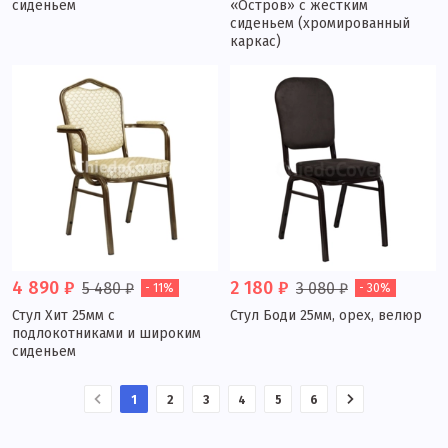
сиденьем
«Остров» с жестким
сиденьем (хромированный
каркас)
4 890 ₽
2 180 ₽
5 480 ₽
3 080 ₽
- 11%
- 30%
Стул Хит 25мм с
Стул Боди 25мм, орех, велюр
подлокотниками и широким
сиденьем
1
2
3
4
5
6