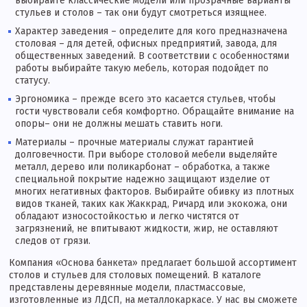
выбирайте классические модели или прозрачные варианты
стульев и столов – так они будут смотреться изящнее.
Характер заведения – определите для кого предназначена
столовая – для детей, офисных предприятий, завода, для
общественных заведений. В соответствии с особенностями
работы выбирайте такую мебель, которая подойдет по
статусу.
Эргономика – прежде всего это касается стульев, чтобы
гости чувствовали себя комфортно. Обращайте внимание на
опоры– они не должны мешать ставить ноги.
Материалы – прочные материалы служат гарантией
долговечности. При выборе столовой мебели выделяйте
металл, дерево или поликарбонат – обработка, а также
специальной покрытие надежно защищают изделие от
многих негативных факторов. Выбирайте обивку из плотных
видов тканей, таких как Жаккрад, Ричард или экокожа, они
обладают износостойкостью и легко чистятся от
загрязнений, не впитывают жидкости, жир, не оставляют
следов от грязи.
Компания «Основа банкета» предлагает большой ассортимент
столов и стульев для столовых помещений. В каталоге
представлены деревянные модели, пластмассовые,
изготовленные из ЛДСП, на металлокаркасе. У нас вы сможете