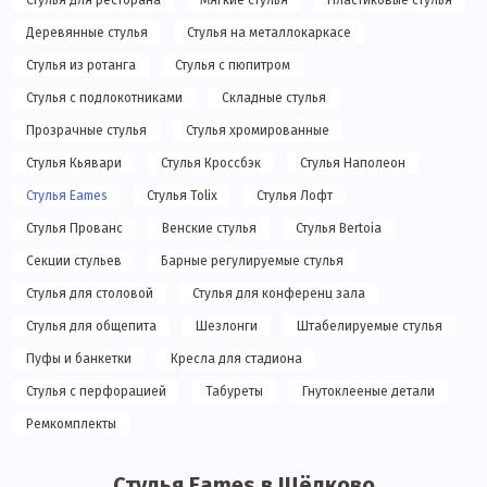
Стулья для ресторана
Мягкие стулья
Пластиковые стулья
Деревянные стулья
Стулья на металлокаркасе
Стулья из ротанга
Стулья с пюпитром
Стулья с подлокотниками
Складные стулья
Прозрачные стулья
Стулья хромированные
Стулья Кьявари
Стулья Кроссбэк
Стулья Наполеон
Стулья Eames
Стулья Tolix
Стулья Лофт
Стулья Прованс
Венские стулья
Стулья Bertoia
Секции стульев
Барные регулируемые стулья
Стулья для столовой
Стулья для конференц зала
Стулья для общепита
Шезлонги
Штабелируемые стулья
Пуфы и банкетки
Кресла для стадиона
Стулья с перфорацией
Табуреты
Гнутоклееные детали
Ремкомплекты
Стулья Eames в Щёлково