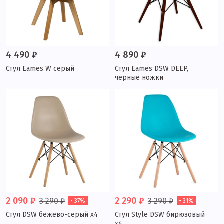
4 490 ₽
4 890 ₽
Стул Eames W серый
Стул Eames DSW DEEP,
черные ножки
2 090 ₽
2 290 ₽
3 290 ₽
3 290 ₽
- 37%
- 31%
Стул DSW бежево-серый x4
Стул Style DSW бирюзовый
x4