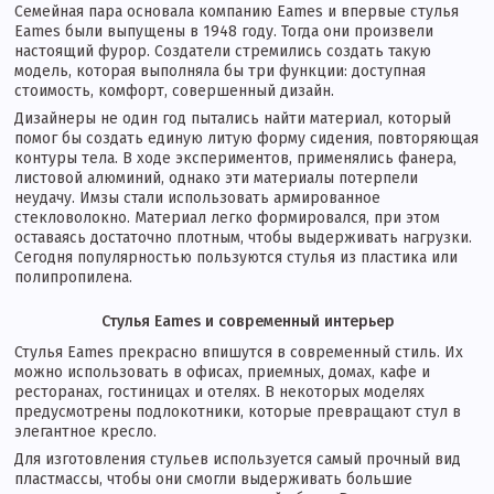
Семейная пара основала компанию Eames и впервые стулья
Eames были выпущены в 1948 году. Тогда они произвели
настоящий фурор. Создатели стремились создать такую
модель, которая выполняла бы три функции: доступная
стоимость, комфорт, совершенный дизайн.
Дизайнеры не один год пытались найти материал, который
помог бы создать единую литую форму сидения, повторяющая
контуры тела. В ходе экспериментов, применялись фанера,
листовой алюминий, однако эти материалы потерпели
неудачу. Имзы стали использовать армированное
стекловолокно. Материал легко формировался, при этом
оставаясь достаточно плотным, чтобы выдерживать нагрузки.
Сегодня популярностью пользуются стулья из пластика или
полипропилена.
Стулья Eames и современный интерьер
Стулья Eames прекрасно впишутся в современный стиль. Их
можно использовать в офисах, приемных, домах, кафе и
ресторанах, гостиницах и отелях. В некоторых моделях
предусмотрены подлокотники, которые превращают стул в
элегантное кресло.
Для изготовления стульев используется самый прочный вид
пластмассы, чтобы они смогли выдерживать большие