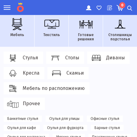
0
Мебель
Текстиль
Готовые
Столешницы
решения
подстолья
Стулья
Столы
Диваны
Кресла
Скамьи
Мебель по расположению
Прочее
Банкетные стулья
Стулья для улицы
Офисные стулья
Стулья для кафе
Стулья для фудкорта
Барные стулья