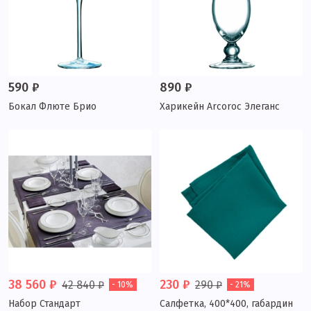
590 ₽
890 ₽
Бокал Флюте Брио
Харикейн Arcoroc Элеганс
38 560 ₽
230 ₽
42 840 ₽
290 ₽
- 10%
- 21%
Набор Стандарт
Салфетка, 400*400, габардин