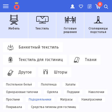
0
Мебель
Текстиль
Готовые
Столешницы
решения
подстолья
Банкетный текстиль
Текстиль для гостиниц
Ткани
Другое
Шторы
Постельное бельё
Полотенца
Халаты
Одноразовые тапочки
Одеяла
Подушки
Наволочки
Простыни
Пододеяльники
Матрасы
Наматрасники
Покрывала
Средства гигиены для гостиниц